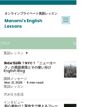
オンラインプライベート​英語レッスン
Manami's English
Lessons
ブログ
英語レッスン
全ての記事
New York？NYC？「ニューヨー
ク」の英語表現とその使い分け
English Blog
アメリカ生活
講師メッセージ
Mar 21, 2025
5 min read
英語レッスン
アメリカ生活
インタビュー
初心者向け！英作文で使えるフレー