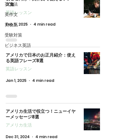
英文法
ズ集
英語レッスン
英作文
英会話
Feb 5, 2025
4 min read
受験対策
ビジネス英語
アメリカで日本のお正月紹介：使え
る英語フレーズ8選
英語レッスン
Jan 1, 2025
4 min read
アメリカ生活で役立つ！ニューイヤ
ーメッセージ8選
アメリカ生活
Dec 31, 2024
4 min read