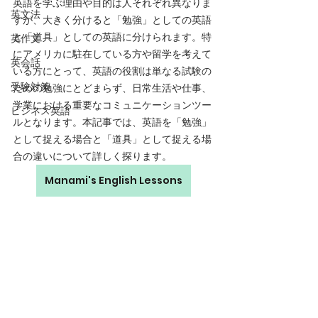
英語を学ぶ理由や目的は人それぞれ異なりま
英文法
すが、大きく分けると「勉強」としての英語
と「道具」としての英語に分けられます。特
英作文
にアメリカに駐在している方や留学を考えて
英会話
いる方にとって、英語の役割は単なる試験の
受験対策
ための勉強にとどまらず、日常生活や仕事、
学業における重要なコミュニケーションツー
ビジネス英語
ルとなります。本記事では、英語を「勉強」
として捉える場合と「道具」として捉える場
合の違いについて詳しく探ります。
Manami's English Lessons