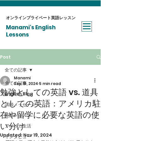
オンラインプライベート​英語レッスン
Manami's English
Lessons
Post
全ての記事
Manami
全ての記事
Sep 18, 2024
5 min read
勉強としての英語 vs. 道具
English Blog
としての英語：アメリカ駐
講師メッセージ
在や留学に必要な英語の使
英語レッスン
い分け
アメリカ生活
Updated:
Nov 19, 2024
インタビュー