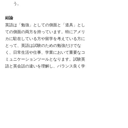
う。
結論
英語は「勉強」としての側面と「道具」とし
ての側面の両方を持っています。特にアメリ
カに駐在している方や留学を考えている方に
とって、英語は試験のための勉強だけでな
く、日常生活や仕事、学業において重要なコ
ミュニケーションツールとなります。試験英
語と英会話の違いを理解し、バランス良く学
ぶことで、総合的な英語力を向上させること
ができます。英語学習の目的を明確にし、自
分に合った学習方法を取り入れることで、英
語をより効果的に使いこなせるようになりま
しょう。
レッスン詳細