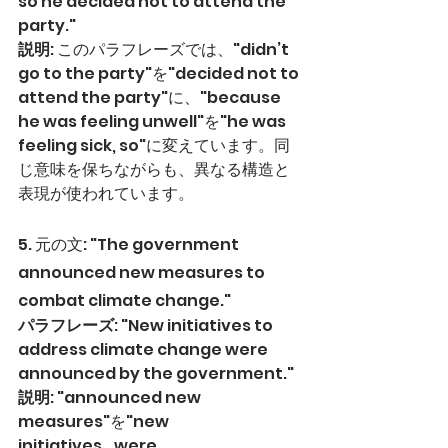
so he decided not to attend the 
party."
説明
: このパラフレーズでは、"didn’t 
go to the party"を"decided not to 
attend the party"に、"because 
he was feeling unwell"を"he was 
feeling sick, so"に変えています。同
じ意味を保ちながらも、異なる構造と
表現が使われています。
5. 元の文: "The government 
announced new measures to 
combat climate change."
パラフレーズ
: "New initiatives to 
address climate change were 
announced by the government."
説明
: "announced new 
measures"を"new 
initiatives...were 