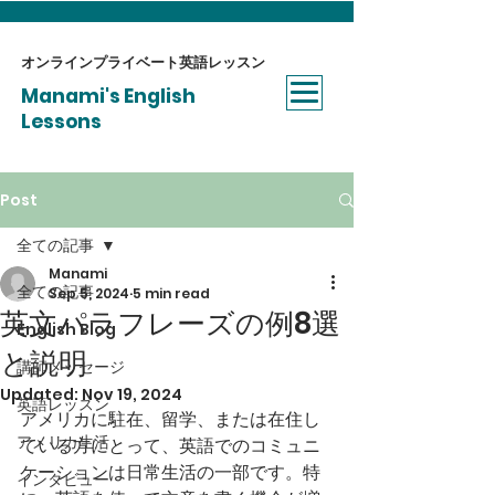
オンラインプライベート​英語レッスン
Manami's English
Lessons
Post
全ての記事
Manami
全ての記事
Sep 5, 2024
5 min read
英文パラフレーズの例8選
English Blog
と説明
講師メッセージ
Updated:
Nov 19, 2024
英語レッスン
アメリカに駐在、留学、または在住し
アメリカ生活
ている方にとって、英語でのコミュニ
ケーションは日常生活の一部です。特
インタビュー