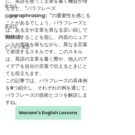
に、英語を使って文章を書く機会が増
英文法
えると、"パラフレーズ
（paraphrasing）"の重要性を感じる
英作文
ことがあるでしょう。パラフレーズと
英会話
は、ある文や文章を異なる言い回しで
受験対策
再構成することを指し、内容のニュア
ンスや意味を保ちながら、異なる言葉
ビジネス英語
で表現するスキルです。このスキル
は、英語の文章を書く際や、他人のア
イデアを自分の言葉で伝えるときにと
ても役立ちます。
この記事では、パラフレーズの具体例
を8つ紹介し、それぞれの例を通じて、
パラフレーズの技術とコツを解説しま
すね。
Manami's English Lessons