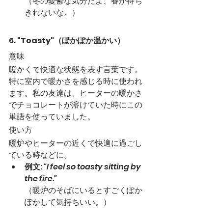
（冬の憂鬱な気分だよ、春が待ち
きれないな。）
6. 
"Toasty"（ぽかぽか温かい）
意味
暖かくて快適な状態を表す言葉です。
特に室内で暖かさを感じる時に使われ
ます。私の友達は、ヒーターの暖かさ
でチョコレートが溶けていた時にこの
単語を使っていました。
使い方
暖炉やヒーターの近くで快適に過ごし
ている時などに。
例文
: 
"I feel so toasty sitting by 
the fire."
（暖炉のそばにいるとすごくぽか
ぽかして気持ちいい。）