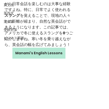
がら日常会話を楽しむのは大事な経験
英文法
ですよね。特に、日常でよく使われる
英作文
スラング
を覚えることで、現地の人々
との距離が縮まり、自然な英会話がで
英会話
きるようになります。この記事では、
受験対策
アメリカで冬に使えるスラングを8つご
ビジネス英語
紹介しますね。寒い冬を乗り越えなが
ら、英会話の幅を広げてみましょう！
Manami's English Lessons