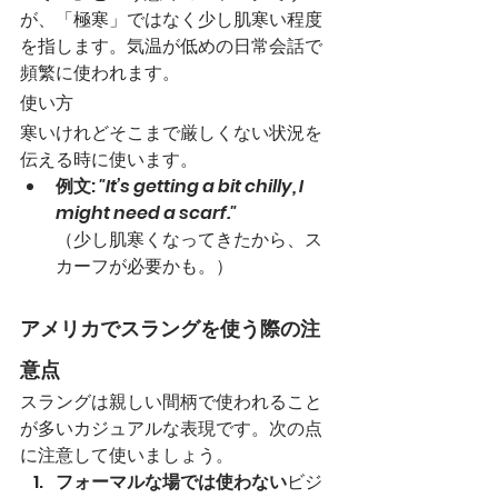
が、「極寒」ではなく少し肌寒い程度
を指します。気温が低めの日常会話で
頻繁に使われます。
使い方
寒いけれどそこまで厳しくない状況を
伝える時に使います。
例文
: 
"It’s getting a bit chilly, I 
might need a scarf."
（少し肌寒くなってきたから、ス
カーフが必要かも。）
アメリカでスラングを使う際の注
意点
スラングは親しい間柄で使われること
が多いカジュアルな表現です。次の点
に注意して使いましょう。
フォーマルな場では使わない
ビジ