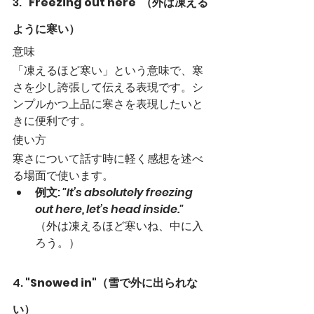
3. 
"Freezing out here"（外は凍える
ように寒い）
意味
「凍えるほど寒い」という意味で、寒
さを少し誇張して伝える表現です。シ
ンプルかつ上品に寒さを表現したいと
きに便利です。
使い方
寒さについて話す時に軽く感想を述べ
る場面で使います。
例文
: 
"It’s absolutely freezing 
out here, let’s head inside."
（外は凍えるほど寒いね、中に入
ろう。）
4. 
"Snowed in"（雪で外に出られな
い）