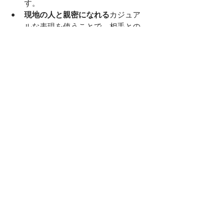
す。
現地の人と親密になれる
カジュア
ルな表現を使うことで、相手との
距離を縮めることができます。
リスニング力が向上する
映画やド
ラマ、日常会話で使われるスラン
グを理解することで、リスニング
力もアップします。
冬のスラングを日常に取り入れて
みよう！
アメリカでの生活や留学中、寒い冬は
英語力を高める絶好の機会です。スラ
ングを覚えて使うことで、英会話に少
しずつ慣れていって、現地の文化にさ
らに深く関わることができます。この
記事で紹介したスラングを日常会話に
取り入れて、冬の寒さを乗り越えまし
ょう！