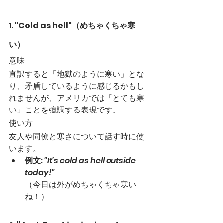
1. 
"Cold as hell"（めちゃくちゃ寒
い）
意味
直訳すると「地獄のように寒い」とな
り、矛盾しているように感じるかもし
れませんが、アメリカでは「とても寒
い」ことを強調する表現です。
使い方
友人や同僚と寒さについて話す時に使
います。
例文
: 
"It’s cold as hell outside 
today!"
（今日は外がめちゃくちゃ寒い
ね！）