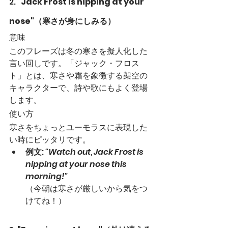
2. 
"Jack Frost is nipping at your 
nose"（寒さが身にしみる）
意味
このフレーズは冬の寒さを擬人化した
言い回しです。「ジャック・フロス
ト」とは、寒さや霜を象徴する架空の
キャラクターで、詩や歌にもよく登場
します。
使い方
寒さをちょっとユーモラスに表現した
い時にピッタリです。
例文
: 
"Watch out, Jack Frost is 
nipping at your nose this 
morning!"
（今朝は寒さが厳しいから気をつ
けてね！）