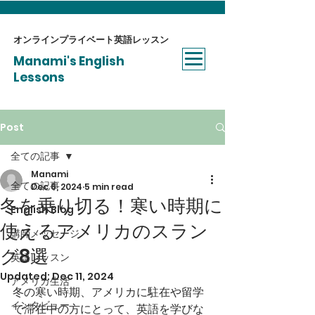
オンラインプライベート​英語レッスン
Manami's English
Lessons
Post
全ての記事
Manami
全ての記事
Dec 6, 2024
5 min read
冬を乗り切る！寒い時期に
English Blog
使えるアメリカのスラン
講師メッセージ
グ8選
英語レッスン
Updated:
Dec 11, 2024
アメリカ生活
冬の寒い時期、アメリカに駐在や留学
インタビュー
で滞在中の方にとって、英語を学びな