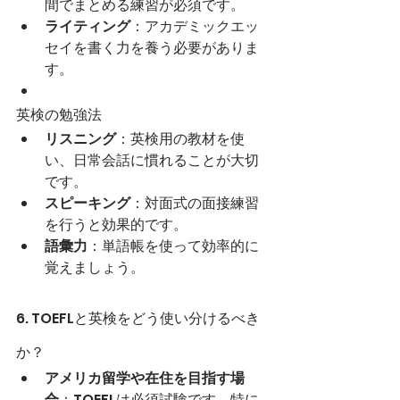
間でまとめる練習が必須です。
ライティング
：アカデミックエッ
セイを書く力を養う必要がありま
す。
英検の勉強法
リスニング
：英検用の教材を使
い、日常会話に慣れることが大切
です。
スピーキング
：対面式の面接練習
を行うと効果的です。
語彙力
：単語帳を使って効率的に
覚えましょう。
6. TOEFLと英検をどう使い分けるべき
か？
アメリカ留学や在住を目指す場
合
：TOEFLは必須試験です。特に