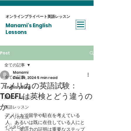
オンラインプライベート​英語レッスン
Manami's English
Lessons
Post
全ての記事
Manami
全ての記事
Dec 29, 2024
5 min read
アメリカの英語試験：
English Blog
TOEFLは英検とどう違うの
講師メッセージ
か
英語レッスン
アメリカで留学や駐在を考えている
アメリカ生活
人、あるいは既に在住している人にと
インタビュー
って、英語力の証明は重要なステップ