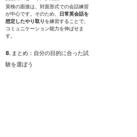
英検の面接は、対面形式での会話練習
が中心です。そのため、
日常英会話を
想定したやり取り
を練習することで、
コミュニケーション能力を伸ばせま
す。
8. まとめ：自分の目的に合った試
験を選ぼう
TOEFLと英検は、それぞれの目的や対
象が異なるため、自分の目標に合った
試験を選ぶことが重要です。アメリカ
での留学や駐在を目指す方はTOEFLの
準備が不可欠ですが、日本国内でのキ
ャリアや学業を重視する方は英検が有
効です。
どちらの試験も、英会話力やリスニン
グ力を伸ばす良い機会になります。試