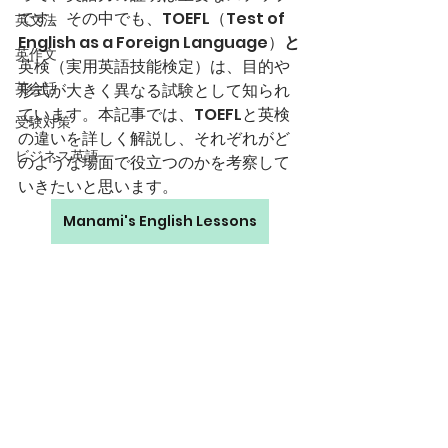
です。その中でも、TOEFL（Test of 
英文法
English as a Foreign Language）
と
英作文
英検（実用英語技能検定）は、目的や
英会話
形式が大きく異なる試験として知られ
ています。本記事では、TOEFLと英検
受験対策
の違いを詳しく解説し、それぞれがど
ビジネス英語
のような場面で役立つのかを考察して
いきたいと思います。
Manami's English Lessons