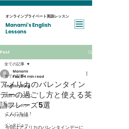
オンラインプライベート​英語レッスン
Manami's English
Lessons
Post
全ての記事
Manami
全ての記事
Feb 5
4 min read
アメリカのバレンタイン
English Blog
デーの過ごし方と使える英
講師メッセージ
語フレーズ5選
英語レッスン
こんにちは！
アメリカ生活
インタビュー
今回はアメリカのバレンタインデーに