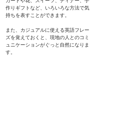
カードや花、スイーツ、ディナー、手
作りギフトなど、いろいろな方法で気
持ちを表すことができます。
また、カジュアルに使える英語フレー
ズを覚えておくと、現地の人とのコミ
ュニケーションがぐっと自然になりま
す。
今回紹介した5つのフレーズは、カード
やメッセージだけでなく、日常会話で
もサラッと使えるので便利です。
今年のバレンタインは、カードやちょ
っとしたギフトを通して、大切な人に
気持ちを伝えてみるのはいかがでしょ
うか。
日本とは少し違うアメリカのバレンタ