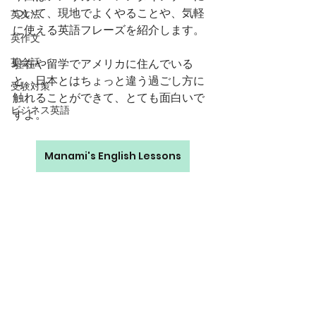
ついて、現地でよくやることや、気軽
英文法
に使える英語フレーズを紹介します。
英作文
英会話
駐在や留学でアメリカに住んでいる
と、日本とはちょっと違う過ごし方に
受験対策
触れることができて、とても面白いで
ビジネス英語
すよ。
Manami's English Lessons