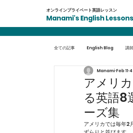
オンラインプライベート​英語レッスン
Manami's English Lesson
全ての記事
English Blog
講
Manami
Feb 11
4
英会話
受験対策
ビジネ
アメリカ
る英語8
ーズ集
アメリカでは毎年2
ずらりと並びます。