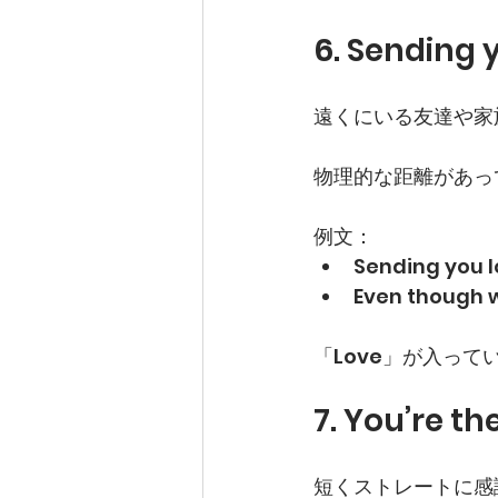
6. Sending 
遠くにいる友達や家
物理的な距離があっ
例文：
Sending you l
Even though w
「Love」が入っ
7. You’re th
短くストレートに感