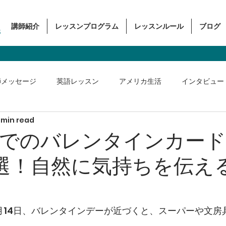
講師紹介
レッスンプログラム
レッスンルール
ブログ
s
師メッセージ
英語レッスン
アメリカ生活
インタビュー
 min read
ス英語
でのバレンタインカード
選！自然に気持ちを伝え
月14日、バレンタインデーが近づくと、スーパーや文房