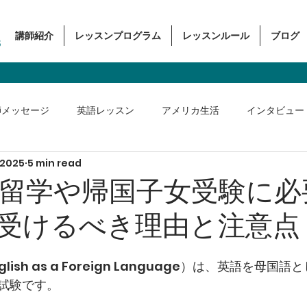
講師紹介
レッスンプログラム
レッスンルール
ブログ
s
師メッセージ
英語レッスン
アメリカ生活
インタビュー
 2025
5 min read
ス英語
留学や帰国子女受験に必
Lを受けるべき理由と注意点
 English as a Foreign Language）は、英語を母
試験です。