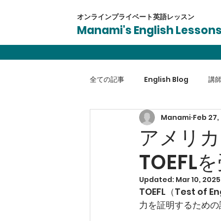
オンラインプライベート​英語レッスン
Manami's English Lesson
全ての記事
English Blog
講
Manami
Feb 27,
英会話
受験対策
ビジネ
アメリカ
TOEF
Updated:
Mar 10, 2025
TOEFL（Test of
力を証明するための