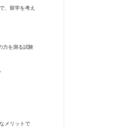
ので、留学を考え
の力を測る試験
。
きなメリットで