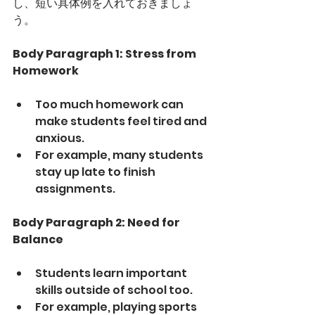
し、短い具体例を入れておきましょ
う。
Body Paragraph 1: Stress from 
Homework
Too much homework can 
make students feel tired and 
anxious.
For example, many students 
stay up late to finish 
assignments.
Body Paragraph 2: Need for 
Balance
Students learn important 
skills outside of school too.
For example, playing sports 