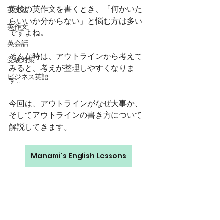
英検の英作文を書くとき、「何かいた
英文法
らいいか分からない」と悩む方は多い
英作文
ですよね。
英会話
そんな時は、アウトラインから考えて
受験対策
みると、考えが整理しやすくなりま
ビジネス英語
す。
今回は、アウトラインがなぜ大事か、
そしてアウトラインの書き方について
解説してきます。
Manami's English Lessons