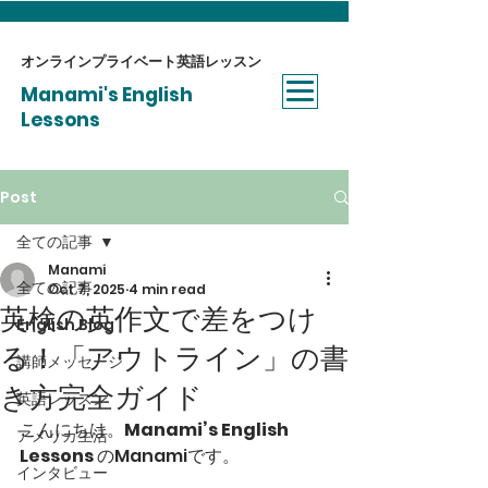
オンラインプライベート​英語レッスン
Manami's English
Lessons
Post
全ての記事
Manami
全ての記事
Oct 7, 2025
4 min read
英検の英作文で差をつけ
English Blog
る！「アウトライン」の書
講師メッセージ
き方完全ガイド
英語レッスン
こんにちは。
Manami’s English 
アメリカ生活
Lessons
 のManamiです。
インタビュー