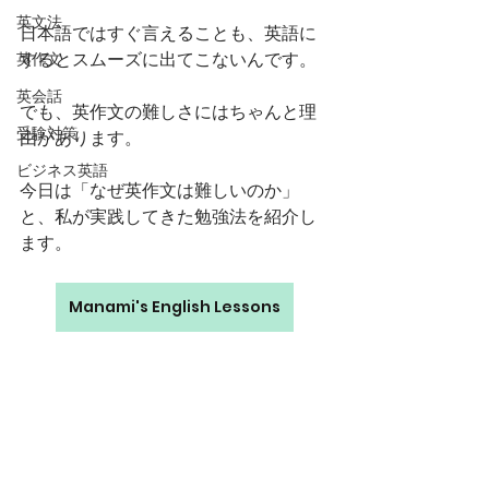
英文法
日本語ではすぐ言えることも、英語に
するとスムーズに出てこないんです。
英作文
英会話
でも、英作文の難しさにはちゃんと理
受験対策
由があります。
ビジネス英語
今日は「なぜ英作文は難しいのか」
と、私が実践してきた勉強法を紹介し
ます。
Manami's English Lessons