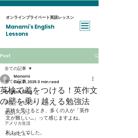
オンラインプライベート​英語レッスン
Manami's English
Lessons
Post
全ての記事
Manami
全ての記事
Sep 21, 2025
3 min read
英検で差をつける！英作文
English Blog
の壁を乗り越える勉強法
講師メッセージ
英検を受けるとき、多くの人が「英作
英語レッスン
文が難しい…」って感じますよね。
アメリカ生活
私もそうでした。
インタビュー