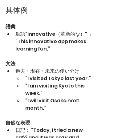
具体例
語彙
単語"innovative（革新的な）"→ 
“This innovative app makes 
learning fun.”
文法
過去・現在・未来の使い分け：
“I visited Tokyo last year.”
“I am visiting Kyoto this 
week.”
“I will visit Osaka next 
month.”
自然な表現
日記： “Today, I tried a new 
café and it was cozy and 