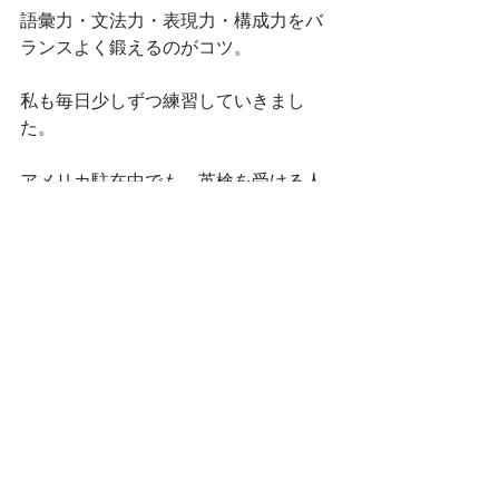
語彙力・文法力・表現力・構成力をバ
ランスよく鍛えるのがコツ。
私も毎日少しずつ練習していきまし
た。
アメリカ駐在中でも、英検を受ける人
でも、日常で英語を使いながら実践し
てみてくださいね。
レッスン詳細
レッスンに関するお問い合わせ
記事作成者 (
Manami Palmini