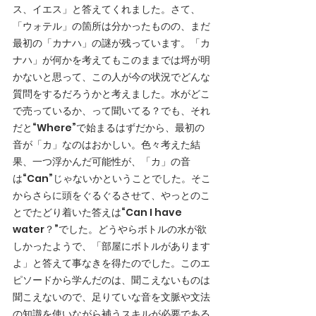
ス、イエス」と答えてくれました。さて、
「ウォテル」の箇所は分かったものの、まだ
最初の「カナハ」の謎が残っています。「カ
ナハ」が何かを考えてもこのままでは埒が明
かないと思って、この人が今の状況でどんな
質問をするだろうかと考えました。水がどこ
で売っているか、って聞いてる？でも、それ
だと“Where”で始まるはずだから、最初の
音が「カ」なのはおかしい。色々考えた結
果、一つ浮かんだ可能性が、「カ」の音
は“Can”じゃないかということでした。そこ
からさらに頭をぐるぐるさせて、やっとのこ
とでたどり着いた答えは“Can I have 
water？”でした。どうやらボトルの水が欲
しかったようで、「部屋にボトルがあります
よ」と答えて事なきを得たのでした。このエ
ピソードから学んだのは、聞こえないものは
聞こえないので、足りていな音を文脈や文法
の知識を使いながら補うスキルが必要である