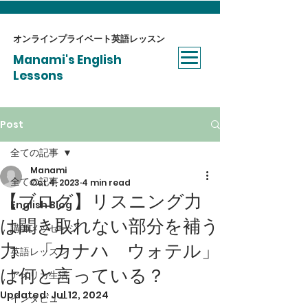
オンラインプライベート​英語レッスン
Manami's English
Lessons
Post
全ての記事
Manami
全ての記事
Oct 4, 2023
4 min read
【ブログ】リスニング力
English Blog
は聞き取れない部分を補う
講師メッセージ
力 「カナハ ウォテル」
英語レッスン
は何と言っている？
アメリカ生活
Updated:
Jul 12, 2024
インタビュー