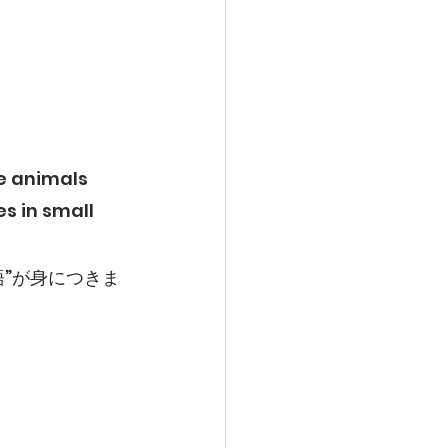
e animals 
s in small 
”が身につきま