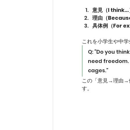
意見（I think..
理由（Because
具体例（For exa
これを小学生や中学
Q: “Do you thin
need freedom. F
cages.”
この「意見→理由→
す。