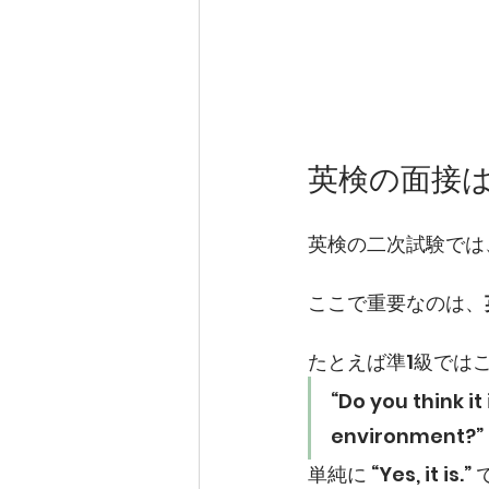
英検の面接
英検の二次試験では
ここで重要なのは、
たとえば準1級では
“Do you think i
environme
単純に “Yes, it i