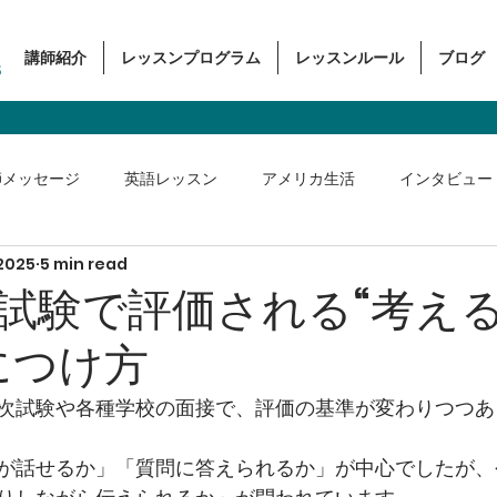
講師紹介
レッスンプログラム
レッスンルール
ブログ
s
師メッセージ
英語レッスン
アメリカ生活
インタビュー
 2025
5 min read
ス英語
試験で評価される“考え
につけ方
次試験や各種学校の面接で、評価の基準が変わりつつあ
が話せるか」「質問に答えられるか」が中心でしたが、