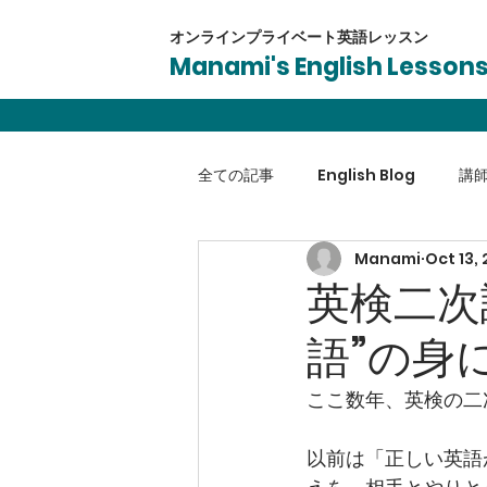
オンラインプライベート​英語レッスン
Manami's English Lesson
全ての記事
English Blog
講
Manami
Oct 13,
英会話
受験対策
ビジネ
英検二次
語”の身
ここ数年、英検の二
以前は「正しい英語