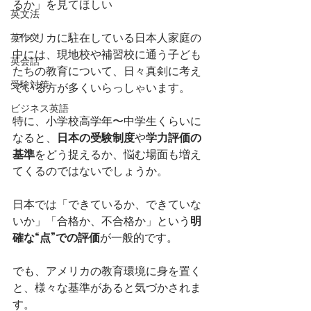
るか」を見てほしい
英文法
アメリカに駐在している日本人家庭の
英作文
中には、現地校や補習校に通う子ども
英会話
たちの教育について、日々真剣に考え
受験対策
ている方が多くいらっしゃいます。
ビジネス英語
特に、小学校高学年〜中学生くらいに
なると、
日本の受験制度
や
学力評価の
基準
をどう捉えるか、悩む場面も増え
てくるのではないでしょうか。
日本では「できているか、できていな
いか」「合格か、不合格か」という
明
確な“点”での評価
が一般的です。
でも、アメリカの教育環境に身を置く
と、様々な基準があると気づかされま
す。