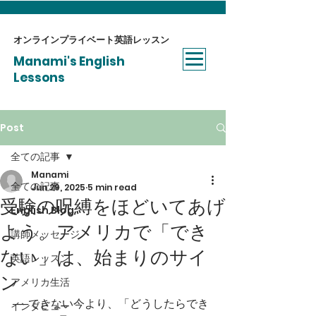
オンラインプライベート​英語レッスン
Manami's English
Lessons
Post
全ての記事
Manami
全ての記事
Jun 29, 2025
5 min read
受験の呪縛をほどいてあげ
English Blog
よう。アメリカで「でき
講師メッセージ
ない」は、始まりのサイ
英語レッスン
ン
アメリカ生活
──できない今より、「どうしたらでき
インタビュー