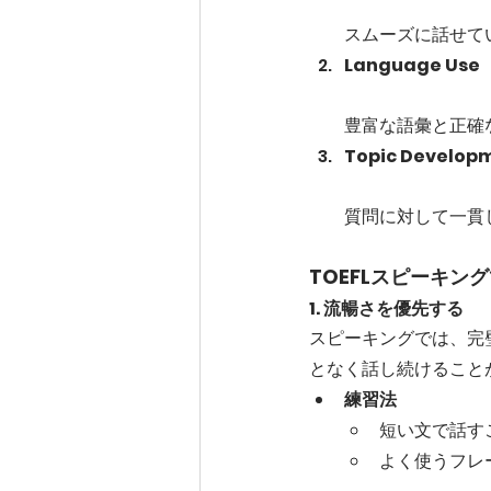
スムーズに話せて
Language U
豊富な語彙と正確
Topic Deve
質問に対して一貫
TOEFLスピーキ
1. 流暢さを優先する
スピーキングでは、完
となく話し続けること
練習法
短い文で話す
よく使うフレーズを