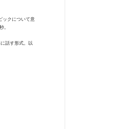
ピックについて意
秒。
基に話す形式。以