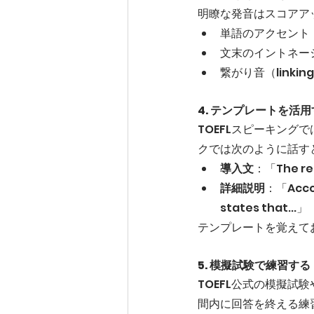
明瞭な発音はスコアア
単語のアクセント
文末のイントネー
繋がり音（linking
4. テンプレートを活
TOEFLスピーキン
クでは次のように話す
導入文
：「The read
詳細説明
：「Accord
states that...」
テンプレートを覚えて
5. 模擬試験で練習する
TOEFL公式の模擬
間内に回答を終える練