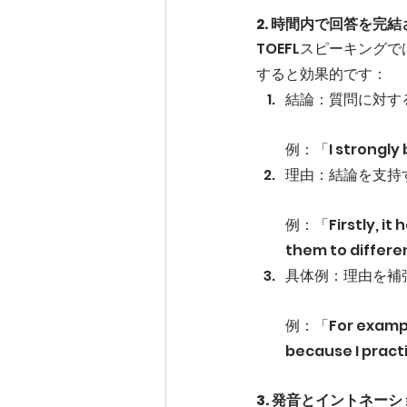
2. 時間内で回答を完
TOEFLスピーキン
すると効果的です：
結論：質問に対す
例：「I strongly b
理由：結論を支持
例：「Firstly, it h
them to differe
具体例：理由を補
例：「For example, 
because I pract
3. 発音とイントネー