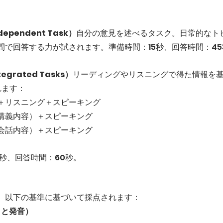
pendent Task）
自分の意見を述べるタスク。日常的なト
間で回答する力が試されます。準備時間：15秒、回答時間：45
grated Tasks）
リーディングやリスニングで得た情報を
れます：
＋リスニング＋スピーキング
講義内容）＋スピーキング
会話内容）＋スピーキング
0秒、回答時間：60秒。
は、以下の基準に基づいて採点されます：
暢さと発音）