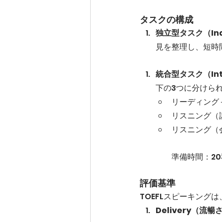
タスクの構成
独立型タスク（Inde
見を整理し、短時
統合型タスク（Inte
下の3つに分けら
リーディング
リスニング（
リスニング（
準備時間：2
評価基準
TOEFLスピーキング
Delivery（流