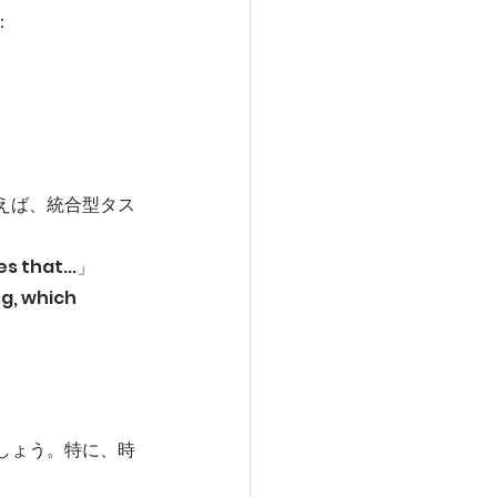
：
えば、統合型タス
s that...」
g, which 
しょう。特に、時