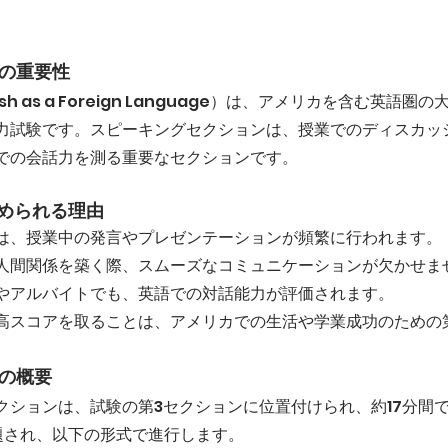
グの重要性
English as a Foreign Language）は、アメリカを含む英
力試験です。スピーキングセクションは、授業でのディスカッ
での会話力を測る重要なセクションです。
められる理由
は、授業中の発言やプレゼンテーションが頻繁に行われます。
人間関係を築く際、スムーズなコミュニケーションが欠かせま
やアルバイトでも、英語での対話能力が評価されます。
グで高スコアを取ることは、アメリカでの生活や学業成功のための
グの概要
セクションは、試験の第3セクションに位置付けられ、約17分間
題され、以下の形式で進行します。