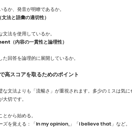
いるか、発音が明瞭であるか。
se（文法と語彙の適切性）
な文法を使用しているか。
lopment（内容の一貫性と論理性）
した回答を論理的に展開しているか。
ングで高スコアを取るためのポイント
璧な文法よりも「流暢さ」が重視されます。多少のミスは気に
が大切です。
ことから始める。
覚える：「In my opinion,」「I believe that」など。