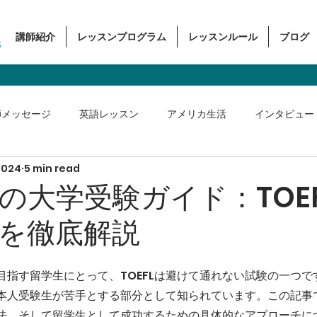
講師紹介
レッスンプログラム
レッスンルール
ブログ
s
師メッセージ
英語レッスン
アメリカ生活
インタビュー
2024
5 min read
ス英語
の大学受験ガイド：TOE
を徹底解説
目指す留学生にとって、TOEFLは避けて通れない試験の一つで
本人受験生が苦手とする部分として知られています。この記事では
法、そして留学生として成功するための具体的なアプローチに