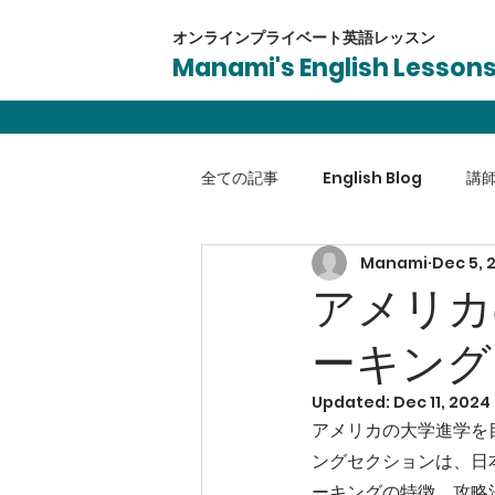
オンラインプライベート​英語レッスン
Manami's English Lesson
全ての記事
English Blog
講
Manami
Dec 5, 
英会話
受験対策
ビジネ
アメリカ
ーキング
Updated:
Dec 11, 2024
アメリカの大学進学を
ングセクションは、日
ーキングの特徴、攻略