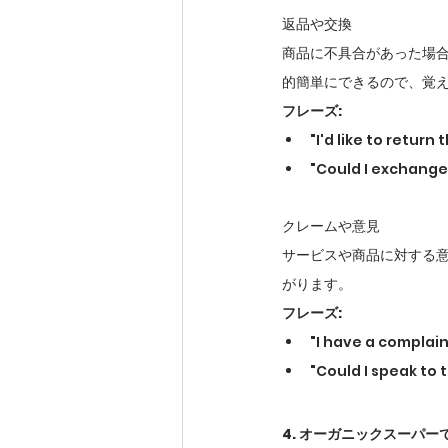
返品や交換
商品に不具合があった場
的簡単にできるので、覚
フレーズ:
"I'd like to re
"Could I excha
クレームや意見
サービスや商品に対する
がります。
フレーズ:
"I have a comp
"Could I spea
4. オーガニックスーパー