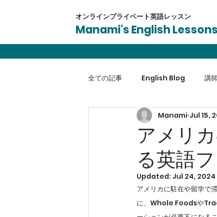
オンラインプライベート​英語レッスン
Manami's English Lesson
全ての記事
English Blog
講
Manami
Jul 15, 
英会話
受験対策
ビジネ
アメリカ
る英語フ
Updated:
Jul 24, 2024
アメリカに駐在や留学で
に、Whole Foods