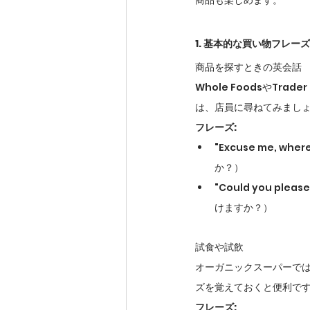
商品も楽しめます。
1. 基本的な買い物フレーズ
商品を探すときの英会話
Whole FoodsやT
は、店員に尋ねてみまし
フレーズ:
"Excuse me, wh
か？）
"Could you ple
けますか？）
試食や試飲
オーガニックスーパーで
ズを覚えておくと便利で
フレーズ: