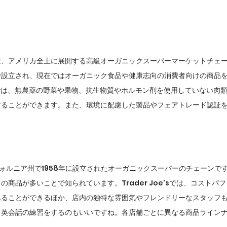
arketは、アメリカ全土に展開する高級オーガニックスーパーマーケットチェー
で設立され、現在ではオーガニック食品や健康志向の消費者向けの商品
odsでは、無農薬の野菜や果物、抗生物質やホルモン剤を使用していない肉
することができます。また、環境に配慮した製品やフェアトレード認証
、カリフォルニア州で1958年に設立されたオーガニックスーパーのチェーン
商品が多いことで知られています。Trader Joe'sでは、コストパ
れることができるほか、店内の独特な雰囲気やフレンドリーなスタッフ
と英会話の練習をするのもいいですね。各店舗ごとに異なる商品ライン