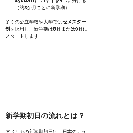
System）
：1学年を4つに分ける
（約3か月ごとに新学期）
多くの公立学校や大学では
セメスター
制
を採用し、新学期は
8月または9月
に
スタートします。
新学期初日の流れとは？
アメリカの新学期初日は、日本のよう