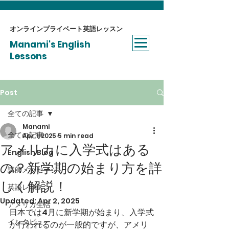
オンラインプライベート​英語レッスン
Manami's English
Lessons
Post
全ての記事
Manami
全ての記事
Apr 1, 2025
5 min read
アメリカに入学式はある
English Blog
の？新学期の始まり方を詳
講師メッセージ
しく解説！
英語レッスン
Updated:
Apr 2, 2025
アメリカ生活
日本では4月に新学期が始まり、入学式
インタビュー
が行われるのが一般的ですが、アメリ