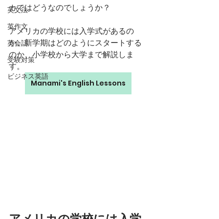
カではどうなのでしょうか？
英文法
英作文
アメリカの学校には入学式があるの
か、新学期はどのようにスタートする
英会話
のか、小学校から大学まで解説しま
受験対策
す。
ビジネス英語
Manami's English Lessons
アメリカの学校には入学