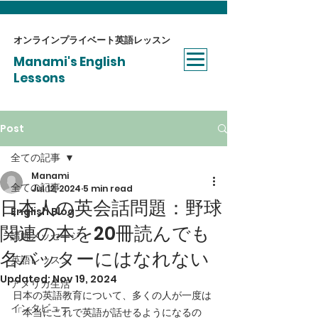
オンラインプライベート​英語レッスン
Manami's English
Lessons
Post
全ての記事
Manami
全ての記事
Jul 12, 2024
5 min read
日本人の英会話問題：野球
English Blog
関連の本を20冊読んでも
講師メッセージ
名バッターにはなれない
英語レッスン
Updated:
Nov 19, 2024
アメリカ生活
日本の英語教育について、多くの人が一度は
インタビュー
「本当にこれで英語が話せるようになるの