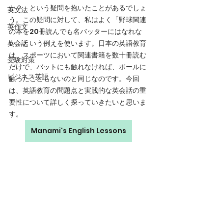
か？」という疑問を抱いたことがあるでしょ
英文法
う。この疑問に対して、私はよく「野球関連
英作文
の本を20冊読んでも名バッターにはなれな
英会話
い」という例えを使います。日本の英語教育
は、スポーツにおいて関連書籍を数十冊読む
受験対策
だけで、バットにも触れなければ、ボールに
ビジネス英語
触ったこともないのと同じなのです。今回
は、英語教育の問題点と実践的な英会話の重
要性について詳しく探っていきたいと思いま
す。
Manami's English Lessons