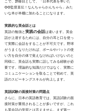
こで、21冊目として、「日本代表を率いた
OO監督直伝！なんちゃらかんちゃら」みた
いな本が本棚に加わることになります。
実践的な英会話とは
実践の会話
英語の勉強と
は違います。英会
話が上達するためには、自分の耳と口を使っ
て実際に会話をすることが不可欠です。野球
がうまくなりたければ、ボールやバットの使
い方を自分の体で覚えなければいけないのと
同様に、英会話も実際に話してみる経験が必
要です。理論的な知識だけではなく、実際に
コミュニケーションを取ることで初めて、英
語のスピーキングスキルが向上します。
英語試験の面接対策の問題点
さらに、日本の英語教育では、英語試験の面
接対策が重視されることが多いですが、これ
も英会話の学習とは言えません。まず第一