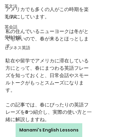
英文法
アメリカでも多くの人がこの時期を楽
しみにしています。
英作文
英会話
私の住んでいるニューヨークは冬がと
受験対策
ても寒いので、春が来るとほっとしま
す。
ビジネス英語
駐在や留学でアメリカに滞在している
方にとって、春にまつわる英語フレー
ズを知っておくと、日常会話やスモー
ルトークがもっとスムーズになりま
す。
この記事では、春にぴったりの英語フ
レーズを8つ紹介し、実際の使い方と一
緒に解説しますね。
Manami's English Lessons