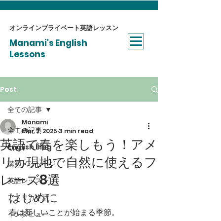
オンラインプライベート​英語レッスン
Manami's English
Lessons
Post
全ての記事
Manami
全ての記事
Mar 2, 2025
3 min read
英語で春を楽しもう！アメ
English Blog
リカ現地で自然に使えるフ
講師メッセージ
レーズ8選
英語レッスン
はじめに
アメリカ生活
春は新しいことが始まる季節。
インタビュー