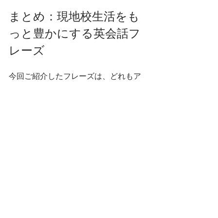
まとめ：現地校生活をも
っと豊かにする英会話フ
レーズ
今回ご紹介したフレーズは、どれもア
メリカの現地校で日常的によく使われ
ているものばかりです。
Can you say that again, 
please?
What does this word mean?
How do you spell that?
I don’t understand. Can you 
explain it again?
Can I ask a question?
What should I do next?
Is this correct?