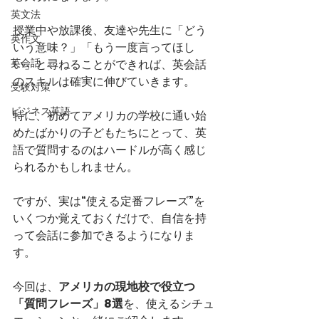
英文法
授業中や放課後、友達や先生に「どう
英作文
いう意味？」「もう一度言ってほし
英会話
い」と尋ねることができれば、英会話
のスキルは確実に伸びていきます。
受験対策
ビジネス英語
特に、初めてアメリカの学校に通い始
めたばかりの子どもたちにとって、英
語で質問するのはハードルが高く感じ
られるかもしれません。
ですが、実は“使える定番フレーズ”を
いくつか覚えておくだけで、自信を持
って会話に参加できるようになりま
す。
今回は、
アメリカの現地校で役立つ
「質問フレーズ」8選
を、使えるシチュ