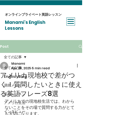
オンラインプライベート​英語レッスン
Manami's English
Lessons
Post
全ての記事
Manami
全ての記事
Apr 28, 2025
5 min read
アメリカ現地校で差がつ
English Blog
く！質問したいときに使え
講師メッセージ
る英語フレーズ8選
英語レッスン
アメリカでの現地校生活では、わから
アメリカ生活
ないことをその場で質問する力がとて
インタビュー
も大切になります。