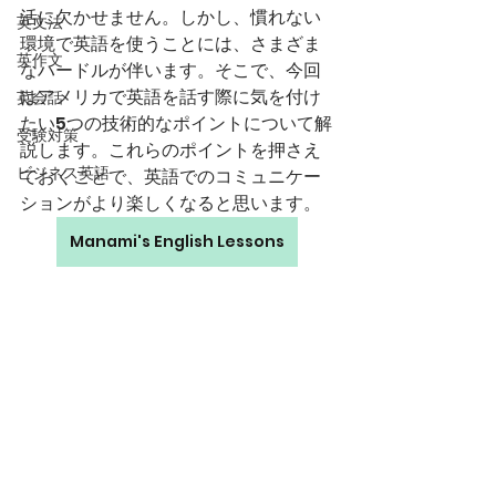
活に欠かせません。しかし、慣れない
英文法
環境で英語を使うことには、さまざま
英作文
なハードルが伴います。そこで、今回
はアメリカで英語を話す際に気を付け
英会話
たい5つの技術的なポイントについて解
受験対策
説します。これらのポイントを押さえ
ビジネス英語
ておくことで、英語でのコミュニケー
ションがより楽しくなると思います。
Manami's English Lessons