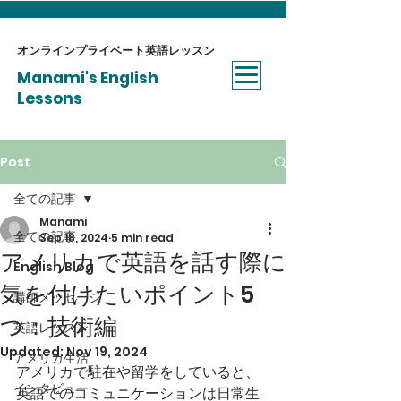
オンラインプライベート​英語レッスン
Manami's English
Lessons
Post
全ての記事
Manami
全ての記事
Sep 18, 2024
5 min read
アメリカで英語を話す際に
English Blog
気を付けたいポイント5
講師メッセージ
つ：技術編
英語レッスン
Updated:
Nov 19, 2024
アメリカ生活
アメリカで駐在や留学をしていると、
インタビュー
英語でのコミュニケーションは日常生