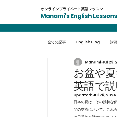
オンラインプライベート​英語レッスン
Manami's English Lesson
全ての記事
English Blog
講
Manami
Jul 23,
英会話
受験対策
ビジネ
お盆や夏
英語で説
Updated:
Jul 26, 2024
日本の夏は、その独特な
間の交流において、これ