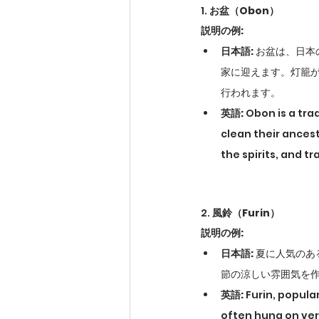
1. 
お盆（Obon）
説明の例:
日本語:
 お盆は、日
家に迎えます。灯籠
行われます。
英語:
 Obon is a tra
clean their ancest
the spirits, and t
2. 
風鈴（Furin）
説明の例:
日本語:
 夏に人気の
節の涼しい雰囲気を
英語:
 Furin, popul
often hung on ver