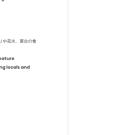
りや花火、屋台の食
eature 
ng locals and 