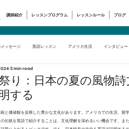
講師紹介
レッスンプログラム
レッスンルール
ブログ
s
師メッセージ
英語レッスン
アメリカ生活
インタビュー
 2024
3 min read
ス英語
祭り：日本の夏の風物詩
明する
伝統と価値観を反映した豊かな文化があります。アメリカでの生活、留
らの伝統を英語で紹介することは、文化理解を深めるいい機会です。ま