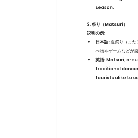
season.
3. 
祭り（Matsuri）
説明の例:
日本語:
 夏祭り（ま
べ物やゲームなどが
英語:
 Matsuri, or s
traditional dances
tourists alike to 