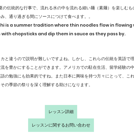
、夏の伝統的な行事で、流れる水の中を流れる細い麺（素麺）を楽しむも
かみ、通り過ぎる間にソースにつけて食べます。。
i is a summer tradition where thin noodles flow in flowing 
 with chopsticks and dip them in sauce as they pass by.
リカと違うので説明が難しいですよね。しかし、これらの伝統を英語で
交流を豊かにすることができます。アメリカでの駐在生活、留学経験の
英語の勉強にも効果的ですね。また日本に興味を持つ方々にとって、こ
とその季節の祭りを深く理解する助けになります。
レッスン詳細
レッスンに関するお問い合わせ