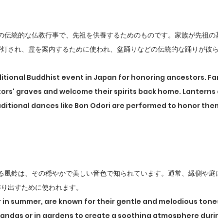
本の伝統的な仏教行事で、先祖を供養するためのものです。家族が先祖の
が灯され、霊を案内するために使われ、盆踊りなどの伝統的な踊りが彼
ditional Buddhist event in Japan for honoring ancestors. Fa
ors' graves and welcome their spirits back home. Lanterns ar
raditional dances like Bon Odori are performed to honor the
ある風鈴は、その穏やかで美しい音色で知られています。通常、縁側や庭
作り出すために使われます。
ar in summer, are known for their gentle and melodious tones
andas or in gardens to create a soothing atmosphere durin