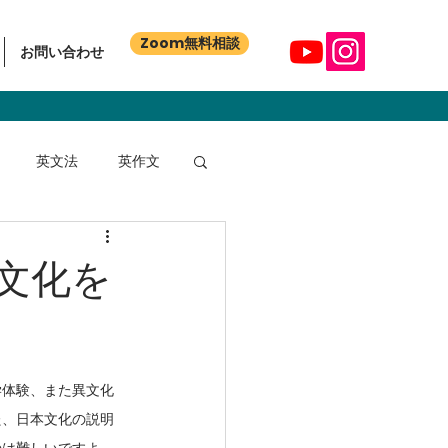
Zoom無料相談
お問い合わせ
英文法
英作文
文化を
学体験、また異文化
た、日本文化の説明