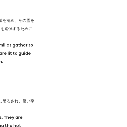
墓を清め、その霊を
らを追悼するために
milies gather to 
e lit to guide 
m.
に吊るされ、暑い季
. They are 
g the hot 