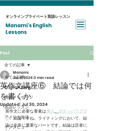
オンラインプライベート​英語レッスン
Manami's English
Lessons
Post
全ての記事
Manami
全ての記事
Jul 4, 2024
3 min read
英作文講座⑥ 結論では何
English Blog
を書くか
講師メッセージ
Updated:
Jul 30, 2024
英語レッスン
英作文に必要な要素は
導入
、
ボディパラグラ
アメリカ生活
フ
、結論ですね。ライティングにおいて、結
論は非常に重要なパートです。結論は読者に
インタビュー