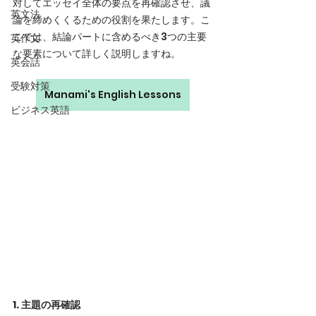
対してエッセイ全体の要点を再確認させ、議
英文法
論を締めくくるための役割を果たします。こ
こでは、結論パートに含めるべき3つの主要
英作文
な要素について詳しく説明しますね。
英会話
受験対策
Manami's English Lessons
ビジネス英語
1. 主題の再確認