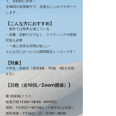
て、実戦的に対策！
全10回の短期集中で、合格をしっかりサポート
します。
【こんな方におすすめ】
・独学では限界を感じている
・語彙・読解だけでなく、ライティングや面接
対策も必要
・一緒に頑張る仲間が欲しい
そんな方にぴったりの期間限定レッスンです！
【対象】
小学生～高校生（英検2級・準1級・1級を目指
す方）
【日程（全10回／Zoom開催）】
🟩 英検1級クラス
毎週月曜 17:00〜18:30（NY時間）
期間：7月21日〜9月29日（※9月1日は休講）
無料体験：7月14日（月）17:00〜18:30