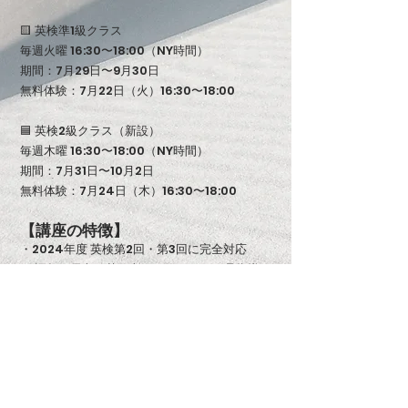
🟨 英検準1級クラス
毎週火曜 16:30〜18:00（NY時間）
期間：7月29日〜9月30日
無料体験：7月22日（火）16:30〜18:00
🟦 英検2級クラス（新設）
毎週木曜 16:30〜18:00（NY時間）
期間：7月31日〜10月2日
無料体験：7月24日（木）16:30〜18:00
【講座の特徴】
・2024年度 英検第2回・第3回に完全対応
・ 語彙・長文・英作文・リスニング一貫指導
・ 最大3名の少人数制
・ 毎週ライティング添削つき
【料金（全クラス共通）】
1回90分／25ドル（教材費・添削込み）
5回（125ドル）単位でのお支払い