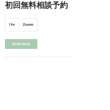
初回無料相談予約
1 hr
1
Zoom
h
Book Now
Contact Details
manamilanguage@gmail.com